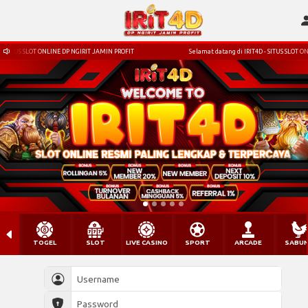
ITUS SLOT ONLINE DP NGIRIT JAMIN PROFIT
Selamat datang di IRIT4D - SITUS SLOT ONLIN
TOGEL
SLOT
LIVE CASINO
SPORT
ARCADE
SABU