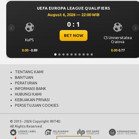
UROPA LEAGUE QUALIFIERS
UEFA EUR
ust 6, 2026 — 22:00 WIB
Augus
0 : 1
Previous
Ne
BET NOW
CS Universitatea
Red Bull Salzburg
Craiova
0.00
0.77
0.75
0.56
TENTANG KAMI
BANTUAN
PERATURAN
INFORMASI BANK
HUBUNGI KAMI
KEBIJAKAN PRIVASI
PERSETUJUAN COOKIES
© 2015 - 2026 Copyright IRIT4D.
All Rights Reserved.