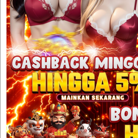
BONUS NEW
7. Bonus Member Baru klaim di awal deposit
8. WAJIB DI KLAIM SETELAH DIPROSES, JIKA SUDAH DIMAINKAN/HABIS TIDAK B
Syarat dan Ketentuan :
9. Keputusan Admin IRIT4D adalah Mutlak tidak dapat di ganggu gugat.
1. Event ini berlaku bagi semua member IRIT4D.
2. Minimal Deposit IDR 50.000,-
3. Maximal bonus diberikan IDR 20.000,-
4. Syarat Turn Over 3x (Contoh : DP 50.000 + 20% = 60.000 x 3 = 180.000 TO y
5. Tidak menerima invest dalam bonus berikut
6. Tidak Berlaku Untuk Permainan Togel & Casino
7. Bonus Member Baru klaim di awal deposit
8. WAJIB DI KLAIM SETELAH DIPROSES, JIKA SUDAH DIMAINKAN/HABIS TIDAK B
BONUS ROL
9. Keputusan Admin IRIT4D adalah Mutlak tidak dapat di ganggu gugat.
Syarat dan Ketentuan :
1. Bonus berlaku untuk semua member IRIT4D
2. Minimal Turn Over mencapai Rp 1.000.000.
3. Turn over (TO) di hitung dari Total Bettingan Anda ( Periode Senin s/d Min
4. Bonus di berikan langsung secara otomatis jika member mencapai Total Bett
5. Bonus di berikan setiap hari SENIN dan boleh langsung di withdraw kan.
6. Bonus di berikan berupa credit yang di masukan kedalam akun anda secar
jam JAM 18.00 WIB.
7. Tidak ada batas maximal bonus turn over yang di berikan.
CASHBACK SPORT 
8. Bonus Turn Over berlaku hanya untuk permainan Slot Dan Casino/live Casin
9. Syarat dan ketentuan IRIT4D bersifat mutlak, tidak dapat di ganggu gugat 
Syarat dan Ketentuan :
1. Bonus berlaku untuk semua member IRIT4D
2. Cashback di hitung berdasarkan total KEKALAHAN / LOSE pemain, minimal kek
3.Total Cashback akan di hitung dari SENIN s/d MINGGU
4.CASHBACK berlaku hanya untuk permainan : Sportsbook & Tembak Ikan