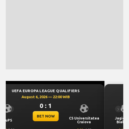
UEFA EUROPA LEAGUE QUALIFIERS
August 6, 2026 — 22:59 WIB
0 : 1
Previous
Next
BET NOW
Jagiellonia
Rangers FC
Bialystok